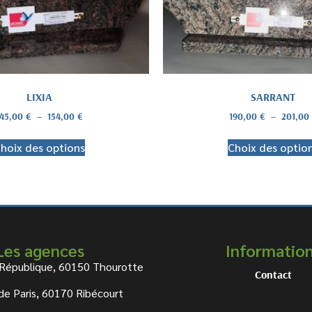
LIXIA
SARRANT
145,00
€
–
154,00
€
190,00
€
–
201,00
hoix des options
Choix des optio
Les agences
Informatio
 République, 60150 Thourotte
Contact
de Paris, 60170 Ribécourt