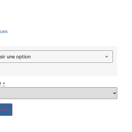
ques
f
*
nier