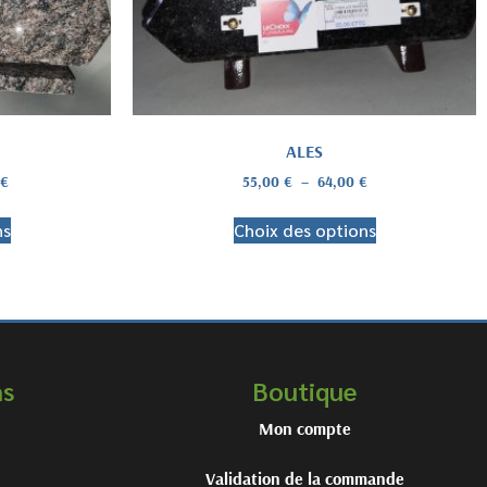
ALES
€
55,00
€
–
64,00
€
ns
Choix des options
ns
Boutique
Mon compte
Validation de la commande