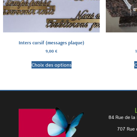
Inters cursif (messages plaque)
9,00
€
Choix des options
C
84 Rue de la
707 Rue 