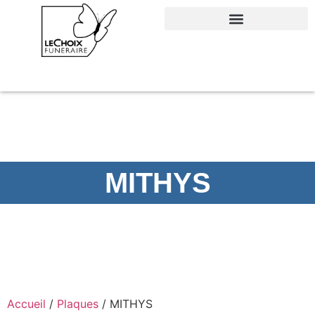
PRÉVOIR SES OBSÈQUES
MITHYS
Accueil
/
Plaques
/ MITHYS