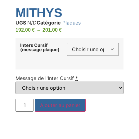
MITHYS
UGS
N/D
Catégorie
Plaques
192,00
€
–
201,00
€
Inters Cursif
(message plaque)
Message de l'Inter Cursif
*
Ajouter au panier